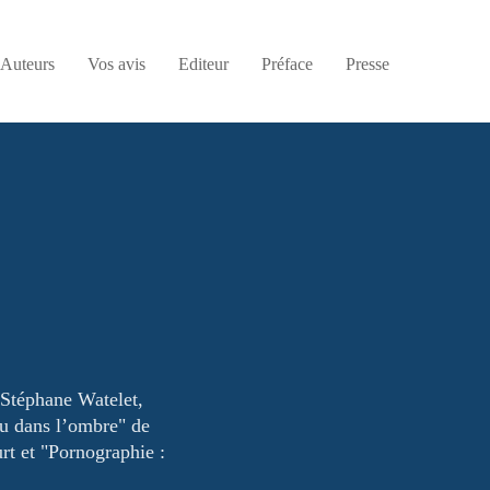
Auteurs
Vos avis
Editeur
Préface
Presse
 Stéphane Watelet,
eu dans l’ombre" de
t et "Pornographie :